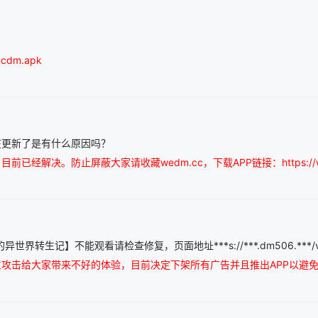
cdm.apk
在更新了是有什么原因吗？
经解决。防止屏蔽大家请收藏wedm.cc，下载APP链接：https://wedm
转生记】不能观看请检查修复，页面地址***s://***.dm506.***/video
攻击给大家带来不好的体验，目前决定下架所有广告并且推出APP以避