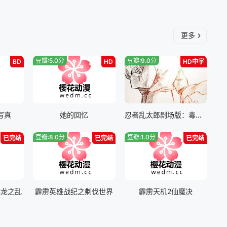
更多
豆瓣:5.0分
豆瓣:9.0分
BD
HD
HD中字
写真
她的回忆
忍者乱太郎剧场版：毒竹忍者队最强的军师
豆瓣:8.0分
豆瓣:1.0分
已完结
已完结
已完结
蝶龙之乱
霹雳英雄战纪之刜伐世界
霹雳天机2仙魔决