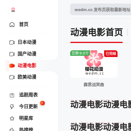
首页
动漫电影首页
日本动漫
国产动漫
豆瓣:9.0分
已完结
动漫电影
欧美动漫
霹雳战冥曲
追剧周表
NEW FILM
动漫电影动漫电
0
今日更新
明星库
RANKING
动漫电影动漫电
热搜榜