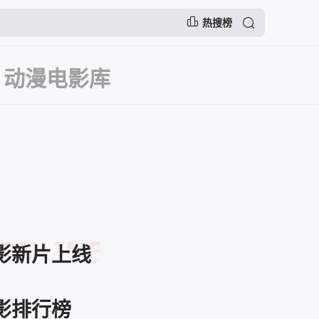
热搜榜
动漫电影库
 ONLINE
影新片上线
影排行榜